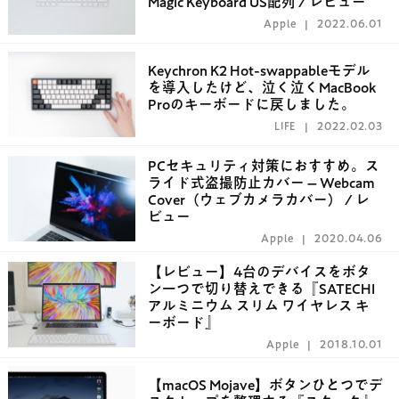
Magic Keyboard US配列 / レビュー
Apple
2022.06.01
Keychron K2 Hot-swappableモデル
を導入したけど、泣く泣くMacBook
Proのキーボードに戻しました。
LIFE
2022.02.03
PCセキュリティ対策におすすめ。ス
ライド式盗撮防止カバー – Webcam
Cover（ウェブカメラカバー） / レ
ビュー
Apple
2020.04.06
【レビュー】4台のデバイスをボタ
ン一つで切り替えできる『SATECHI
アルミニウム スリム ワイヤレス キ
ーボード』
Apple
2018.10.01
【macOS Mojave】ボタンひとつでデ