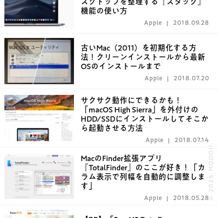
スクトップを整理する『スタック』
機能の使い方
Apple
2018.09.28
古いMac（2011）を初期化する方
法！クリーンインストールから最新
OSのインストールまで
Apple
2018.07.20
サクサク動作にできるかも！
「macOS High Sierra」を外付けの
HDD/SSDにインストールしてそこか
ら起動させる方法
Apple
2018.07.14
© 2026 MOOOII.
MacのFinder拡張アプリ
『TotalFinder』のここが好き！「カ
ラム表示で列幅を自動的に調整しま
す」
Apple
2018.05.28