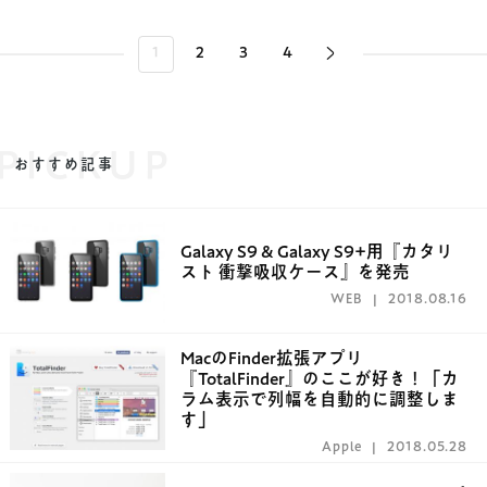
1
2
3
4
PICKUP
おすすめ記事
Galaxy S9 & Galaxy S9+用『カタリ
スト 衝撃吸収ケース』を発売
WEB
2018.08.16
MacのFinder拡張アプリ
『TotalFinder』のここが好き！「カ
ラム表示で列幅を自動的に調整しま
す」
Apple
2018.05.28