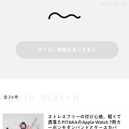
2026.08.09
クーポン情報はありません
Apple Watch
全24件
ストレスフリーの付け心地。軽くて
洒落たPITAKAのApple Watch 7用カ
ーボンモダンバンドとケースカバ