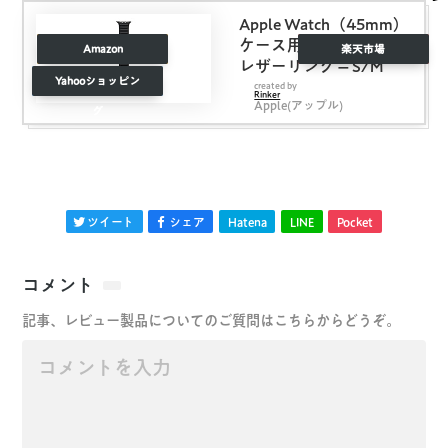
Apple Watch（45mm）
ケース用ミッドナイト
Amazon
楽天市場
レザーリンク – S/M
Yahooショッピン
created by
Rinker
Apple(アップル)
グ
ツイート
シェア
Hatena
LINE
Pocket
コメント
記事、レビュー製品についてのご質問はこちらからどうぞ。