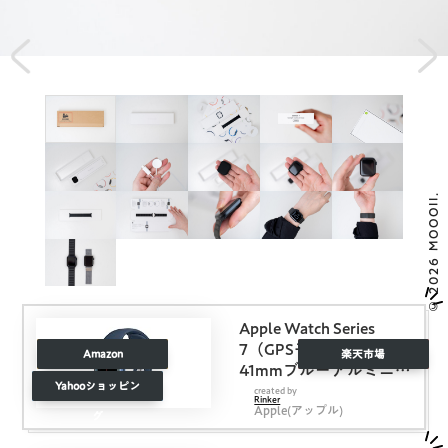
© 2026 MOOOII.
Apple Watch Series
7（GPSモデル）-
Amazon
楽天市場
41mmブルーアルミニウ
Yahooショッピン
ムケースとアビスブル
created by
Rinker
Apple(アップル)
ースポーツバンド – レ
グ
ギュラー