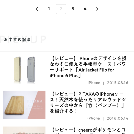
1
2
3
4
PICKUP
おすすめ記事
【レビュー】iPhoneのデザインを損
なわずに使える手帳型ケース！パワ
ーサポート「Air Jacket Flip for
iPhone 6 Plus」
iPhone
2015.08.16
【レビュー】PITAKAのiPhoneケー
ス！天然木を使ったリアルウッドシ
リーズの中から『竹（バンブー）』
を紹介する！
iPhone
2016.06.14
【レビュー】cheeroがポケモンとコ