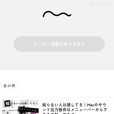
2026.08.08
クーポン情報はありません
Mac
全41件
知らない人は損してる！Macのサウ
ンド出力操作はメニューバーからで