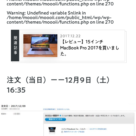
content/themes/moooii/functions.php
on line
270
Warning
: Undefined variable $nlink in
/home/moooii/moooii.com/public_html/wp/wp-
content/themes/moooii/functions.php
on line
270
2017.12.22
【レビュー】15インチ
MacBook Pro 2017を買いまし
た。
注文（当日）ーー12月9日（土）
16:35