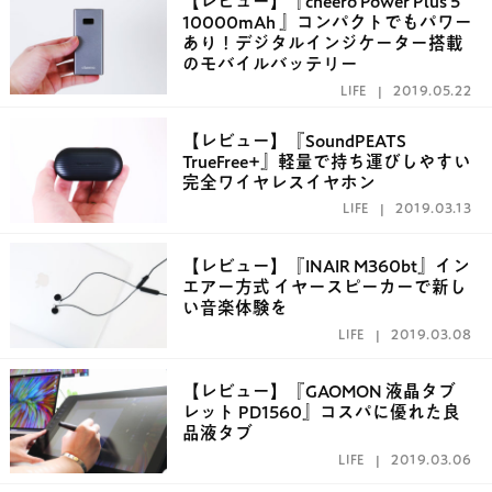
【レビュー】『cheero Power Plus 5
10000mAh 』コンパクトでもパワー
あり！デジタルインジケーター搭載
のモバイルバッテリー
LIFE
2019.05.22
【レビュー】『SoundPEATS
TrueFree+』軽量で持ち運びしやすい
完全ワイヤレスイヤホン
LIFE
2019.03.13
【レビュー】『INAIR M360bt』イン
エアー方式 イヤースピーカーで新し
い音楽体験を
LIFE
2019.03.08
【レビュー】『GAOMON 液晶タブ
レット PD1560』コスパに優れた良
品液タブ
LIFE
2019.03.06