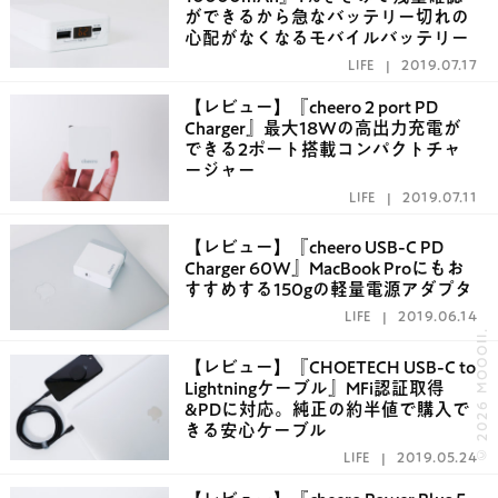
ができるから急なバッテリー切れの
心配がなくなるモバイルバッテリー
LIFE
2019.07.17
【レビュー】『cheero 2 port PD
Charger』最大18Wの高出力充電が
できる2ポート搭載コンパクトチャ
ージャー
LIFE
2019.07.11
【レビュー】『cheero USB-C PD
Charger 60W』MacBook Proにもお
すすめする150gの軽量電源アダプタ
LIFE
2019.06.14
© 2026 MOOOII.
【レビュー】『CHOETECH USB-C to
Lightningケーブル』MFi認証取得
&PDに対応。純正の約半値で購入で
きる安心ケーブル
LIFE
2019.05.24