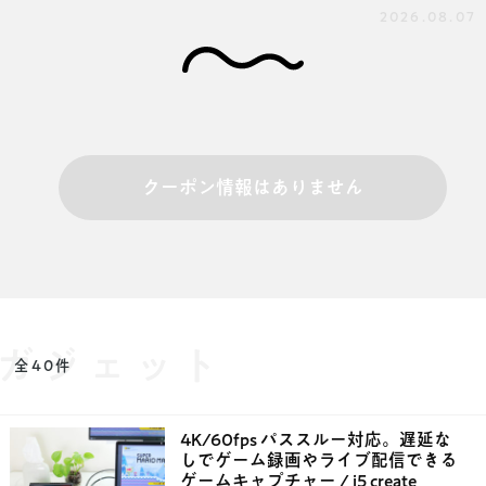
2026.08.07
クーポン情報はありません
ガジェット
全40件
4K/60fps パススルー対応。遅延な
しでゲーム録画やライブ配信できる
ゲームキャプチャー / j5 create