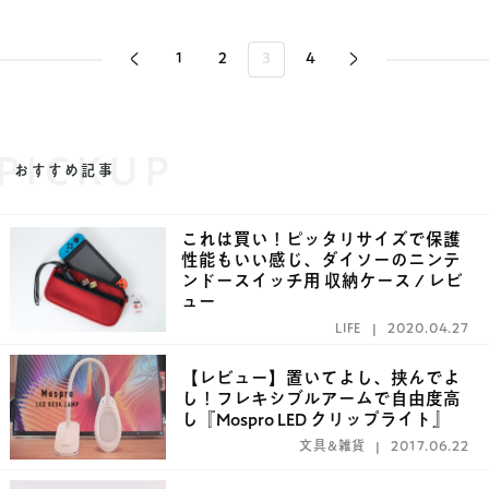
1
2
3
4
PICKUP
おすすめ記事
これは買い！ピッタリサイズで保護
性能もいい感じ、ダイソーのニンテ
ンドースイッチ用 収納ケース / レビ
ュー
LIFE
2020.04.27
【レビュー】置いてよし、挟んでよ
し！フレキシブルアームで自由度高
し『Mospro LED クリップライト』
文具&雑貨
2017.06.22