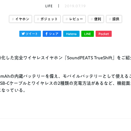
LIFE
2019.07.19
イヤホン
ガジェット
レビュー
便利
提供
ツイート
シェア
Hatena
LINE
Pocket
した完全ワイヤレスイヤホン『SoundPEATS TrueShift』を
0mAhの内蔵バッテリーを備え、モバイルバッテリーとして使える
SB-Cケーブルとワイヤレスの2種類の充電方法があるなど、機能
になっている。