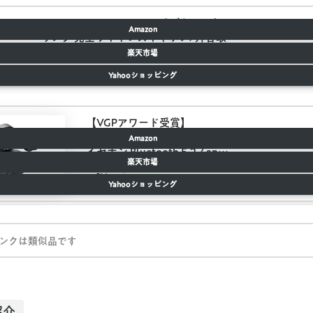
SOUNDPEATS T2 ANCノイズキャンセ
Amazon
リング 完全ワイヤレスイヤホン/外音取
り込みモード/MCSync左右同時伝
楽天市場
送/ENCノイズリダクション / 単体10時
SoundPEATS(サウンドピーツ)
Yahooショッピング
間再生 / IPX5防水耐汗 サウンドピーツ
[技適認証取得、正規メーカー12ヶ月保
証] ブラック
【VGPアワード受賞】
SOUNDPEATS H1 ワイヤレス
Amazon
イヤホン Bluetooth 5.2 / aptX
楽天市場
Adaptive AAC対応/Type-Cワ
created by
Rinker
イヤレス充電 / QCC3040チッ
SoundPEATS(サウンドピーツ)
Yahooショッピング
プセット / 単体10時間再生 /
快適装着感/低遅延 サウンドピ
ーツ [技適認証取得、正規メー
カー12ヶ月保証、実用新案登
ンクは類似品です
録済み] ブラック
紹介