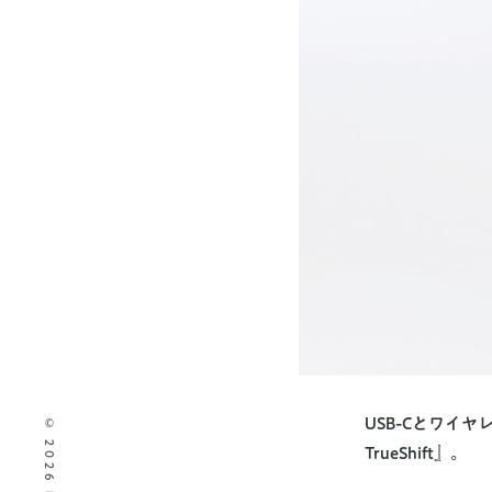
USB-Cとワイ
TrueShift』。