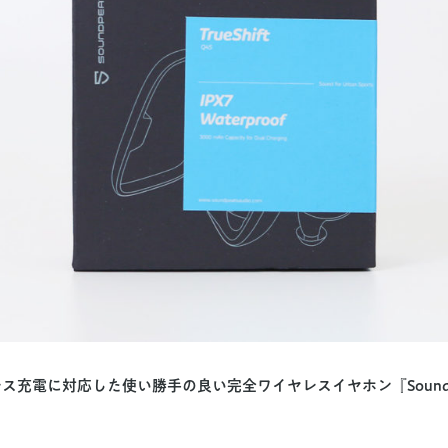
ヤレス充電に対応した使い勝手の良い完全ワイヤレスイヤホン『SoundP