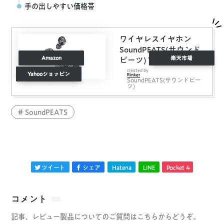
手の出しやすい価格帯
ワイヤレスイヤホン
SoundPEATS(サウンド
Amazon
楽天市場
ピーツ) Truefree+
Bluetooth イヤホン 35
created by
Yahooショッピン
Rinker
SoundPEATS(サウンドピー
時間再生 Bluetooth 5.0
ツ)
グ
完全ワイヤレス イヤホ
ン 自動ペアリング マイ
SoundPEATS
ク内蔵 両耳通話 ブルー
トゥース ヘッドホン ス
ポーツ イヤホン ワイヤ
ードイヤホン ブラック
ツイート
シェア
Hatena
LINE
Pocket
4
コメント
記事、レビュー製品についてのご質問はこちらからどうぞ。