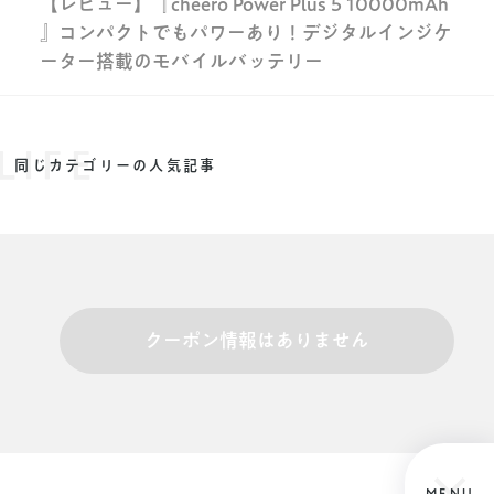
【レビュー】『cheero Power Plus 5 10000mAh
』コンパクトでもパワーあり！デジタルインジケ
ーター搭載のモバイルバッテリー
LIFE
同じカテゴリーの人気記事
クーポン情報はありません
MENU