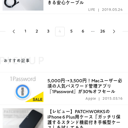
きる安心ケーブル
LIFE
2019.05.24
1
2
3
4
5
6
26
…
PICKUP
おすすめ記事
5,000円→3,500円！Macユーザー必
須の人気パスワード管理アプリ
『1Password』が30%オフセール
Apple
2015.03.16
【レビュー】PATCHWORKSの
iPhone 6 Plus用ケース「ガッチリ保
護するスタンド機能付き手帳型ケー
ス」を試してみた