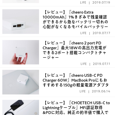
LIFE
2019.07.19
【レビュー】『cheero Extra
10000mAh』1%きざみで残量確認
ができるから急なバッテリー切れの
心配がなくなるモバイルバッテリー
LIFE
2019.07.17
【レビュー】『cheero 2 port PD
Charger』最大18Wの高出力充電が
できる2ポート搭載コンパクトチャ
ージャー
LIFE
2019.07.11
【レビュー】『cheero USB-C PD
Charger 60W』MacBook Proにもお
すすめする150gの軽量電源アダプタ
LIFE
2019.06.14
【レビュー】『CHOETECH USB-C to
Lightningケーブル』MFi認証取得
&PDに対応。純正の約半値で購入で