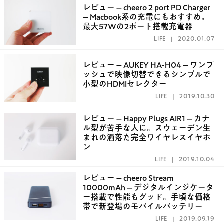
レビュー – cheero 2 port PD Charger
– Macbook系の充電にもおすすめ。
最大57Wの2ポート搭載充電器
LIFE
2020.01.07
レビュー – AUKEY HA-H04 – ワンプ
ッシュで映像切替できるシンプルで
小型のHDMIセレクター
LIFE
2019.10.30
レビュー – Happy Plugs AIR1 – カナ
ル型が苦手な人に。スウェーデン生
まれの洒落た完全ワイヤレスイヤホ
ン
LIFE
2019.10.04
レビュー – cheero Stream
10000mAh – デジタルインジケータ
ー搭載で性能もグッド。手頃な価格
帯で新登場のモバイルバッテリー
LIFE
2019.09.19