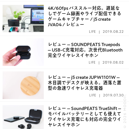
4K/60fps パススルー対応。遅延な
しでゲーム録画やライブ配信できる
ゲームキャプチャー / j5 create
JVA04 / レビュー
LIFE
2019.08.22
レビュー – SOUNDPEATS Truepods
– USB-C充電対応。次世代Bluetooth
完全ワイヤレスイヤホン
LIFE
2019.08.02
レビュー – j5 create JUPW1101W –
木目調でデスクが映える。洒落た置
型の急速ワイヤレス充電器
LIFE
2019.07.30
© 2026 MOOOII.
レビュー – SoundPEATS TrueShift –
モバイルバッテリーとしても使えて
ワイヤレス充電にも対応の完全ワイ
ヤレスイヤホン