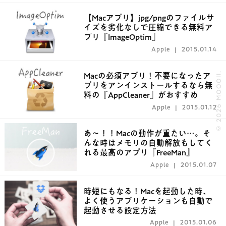
【Macアプリ】jpg/pngのファイルサ
イズを劣化なしで圧縮できる無料ア
プリ『ImageOptim』
Apple
2015.01.14
© 2026 MOOOII.
Macの必須アプリ！不要になったア
プリをアンインストールするなら無
料の『AppCleaner』がおすすめ
Apple
2015.01.12
あ〜！！Macの動作が重たい…。そ
んな時はメモリの自動解放もしてく
れる最高のアプリ『FreeMan』
Apple
2015.01.07
時短にもなる！Macを起動した時、
よく使うアプリケーションも自動で
起動させる設定方法
Apple
2015.01.06