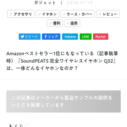
ガジェット
2018.07.19
アクセサリ
イヤホン
ケース・カバー
レビュー
便利
提供
ツイート
シェア
Hatena
LINE
Pocket
Amazonベストセラー1位にもなっている（記事執筆
時）『SoundPEATS 完全ワイヤレスイヤホン Q32』
は、一体どんなイヤホンなのか？
この記事はメーカーから製品サンプルの提供を
いただき執筆しています
TOPIC
もくじ