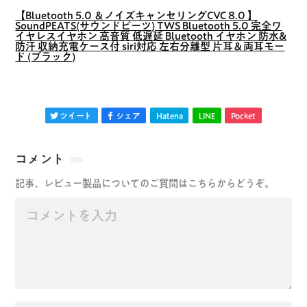
【Bluetooth 5.0 ＆ノイズキャンセリングCVC 8.0 】
SoundPEATS(サウンドピーツ) TWS Bluetooth 5.0 完全ワ
イヤレスイヤホン 高音質 低遅延 Bluetooth イヤホン 防水&
防汗 収納充電ケース付 siri対応 左右分離型 片耳＆両耳モー
ド (ブラック)
ツイート
シェア
Hatena
LINE
Pocket
コメント
記事、レビュー製品についてのご質問はこちらからどうぞ。