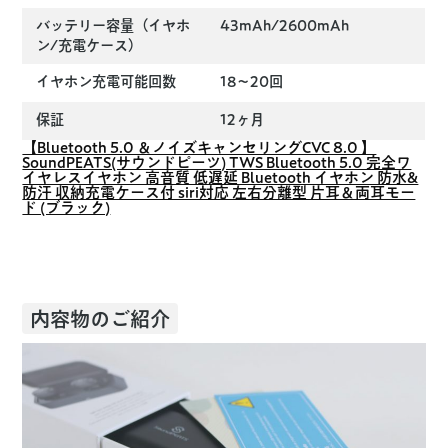
バッテリー容量（イヤホ
43mAh/2600mAh
ン/充電ケース）
イヤホン充電可能回数
18〜20回
保証
12ヶ月
【Bluetooth 5.0 ＆ノイズキャンセリングCVC 8.0 】
SoundPEATS(サウンドピーツ) TWS Bluetooth 5.0 完全ワ
イヤレスイヤホン 高音質 低遅延 Bluetooth イヤホン 防水&
防汗 収納充電ケース付 siri対応 左右分離型 片耳＆両耳モー
ド (ブラック)
内容物のご紹介