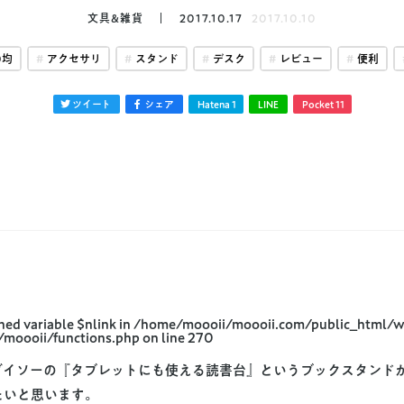
文具&雑貨
2017.10.17
2017.10.10
0均
アクセサリ
スタンド
デスク
レビュー
便利
ツイート
シェア
Hatena
1
LINE
Pocket
11
ned variable $nlink in
/home/moooii/moooii.com/public_html/
/moooii/functions.php
on line
270
プダイソーの『タブレットにも使える読書台』というブックスタンド
たいと思います。