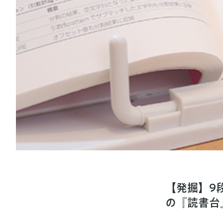
【発掘】9
の『読書台