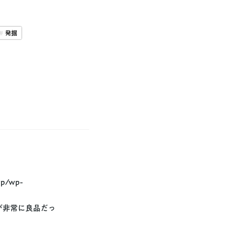
発掘
wp/wp-
が非常に良品だっ