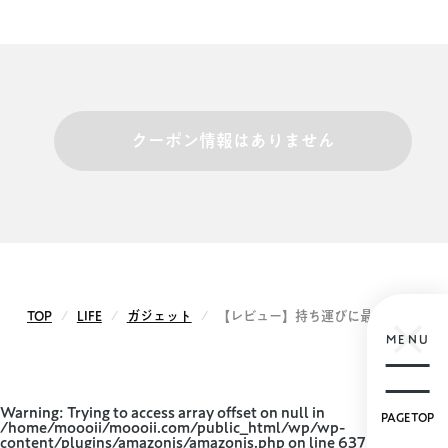
クーポン情報はありません
TOP
LIFE
ガジェット
【レビュー】持ち運びに最適！EC Technolo
MENU
Warning
: Trying to access array offset on null in
PAGETOP
/home/moooii/moooii.com/public_html/wp/wp-
content/plugins/amazonjs/amazonjs.php
on line
637