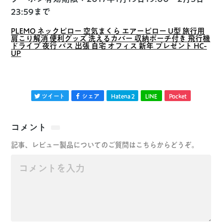
23:59まで
PLEMO ネックピロー 空気まくら エアーピロー U型 旅行用
肩こり解消 便利グッズ 洗えるカバー 収納ポーチ付き 飛行機
ドライブ 夜行 バス 出張 自宅 オフィス 新年 プレゼント HC-
UP
ツイート
シェア
Hatena
2
LINE
Pocket
コメント
記事、レビュー製品についてのご質問はこちらからどうぞ。