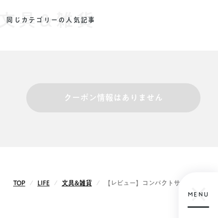
文具&雑貨
同じカテゴリーの人気記事
クーポン情報はありません
TOP
LIFE
文具&雑貨
【レビュー】コンパクトサイズに折りたた
MENU