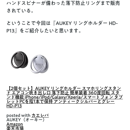
ハンドスピナーが備わった落下防止リングまで販売
されている。
ということで今回は『
AUKEY リングホルダー HD-
P13
』をご紹介したいと思います。
【2個セット】AUKEY リングホルダー スマホリングスタン
ド エアコン吹き出し口 落下防止 簡単装着 360度回転 スタ
ンド機能 iPhone/iPod/Galaxy/Xperia/スマートフォン タブ
レットPCを指1本で保持 アンティークシルパーとグレー
HD-P13
posted with
カエレバ
AUKEY（オーキー）
Amazon
楽天市場