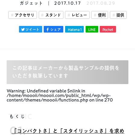
ガジェット
2017.10.17
2017.08.29
アクセサリ
スタンド
レビュー
便利
提供
ツイート
シェア
Hatena
1
LINE
Pocket
この記事はメーカーから製品サンプルの提供を
いただき執筆しています
Warning
: Undefined variable $nlink in
/home/moooii/moooii.com/public_html/wp/wp-
content/themes/moooii/functions.php
on line
270
TOPIC
もくじ
「コンパクトさ」と「スタイリッシュさ」を求め