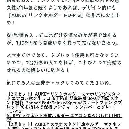
題もあるが、リングを立てる固さや回転の固さの耐
久性が1年ほど続くようであれば、デザイン的にも
『AUKEY リングホルダー HD-P13』は非常におすす
め！
なぜ2個も入ってこれだけ安価なのかが謎ではある
が、1,199円なら間違いなく買って損はないだろう。
スマホだけでなく、タブレット使用も可となってい
るので、2台持ちの人であれば、これひとつで完結さ
せれるのは嬉しいに尽きる！
気になる人は是非チェックしてみてくださいね。
【2個セット】AUKEY リングホルダー スマホリングスタン
ド エアコン吹き出し口 落下防止 簡単装着 360度回転 スタ
ンド機能 iPhone/iPod/Galaxy/Xperia/スマートフォン タブ
レットPCを指1本で保持 アンティークシルパーとグレー
HD-P13
AUKEY マグネット車載ホルダー エアコン吹き出し口用 HD-
C5
【2個セット】AUKEY スマホスタンド 車ホルダー マグネッ
ト 磁気カーマウントホルダー iPhone 7 Plus/7/Android ス