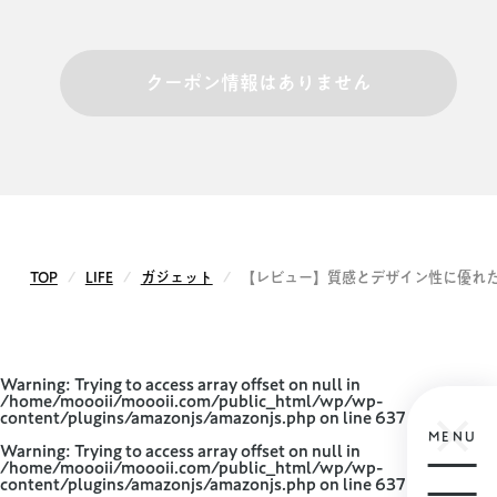
クーポン情報はありません
TOP
LIFE
ガジェット
【レビュー】質感とデザイン性に優れた次
Warning
: Trying to access array offset on null in
/home/moooii/moooii.com/public_html/wp/wp-
content/plugins/amazonjs/amazonjs.php
on line
637
MENU
Warning
: Trying to access array offset on null in
/home/moooii/moooii.com/public_html/wp/wp-
content/plugins/amazonjs/amazonjs.php
on line
637