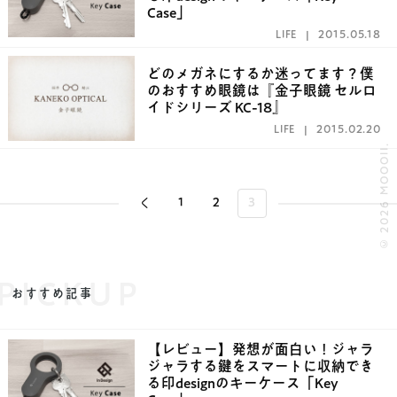
Case」
LIFE
2015.05.18
どのメガネにするか迷ってます？僕
のおすすめ眼鏡は『金子眼鏡 セルロ
イドシリーズ KC-18』
LIFE
2015.02.20
© 2026 MOOOII.
1
2
3
PICKUP
おすすめ記事
【レビュー】発想が面白い！ジャラ
ジャラする鍵をスマートに収納でき
る印designのキーケース「Key