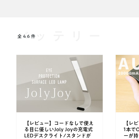
バッテリー
全46件
【レビュー】コードなしで使え
【レビュ
る目に優しいJoly Joyの充電式
1本でO
LEDデスクライト/スタンドが
ーが持