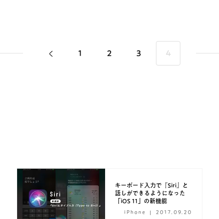
1
2
3
4
キーボード入力で『Siri』と
話しができるようになった
「iOS 11」の新機能
iPhone
2017.09.20