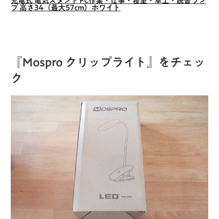
充電式 電気スタンド PC作業・仕事・寝室・卓上・読書ラン
プ 高さ34（最大57cm）ホワイト
『Mospro クリップライト』をチェッ
ク