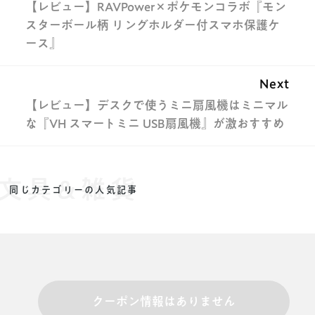
【レビュー】RAVPower×ポケモンコラボ『モン
スターボール柄 リングホルダー付スマホ保護ケ
ース』
Next
【レビュー】デスクで使うミニ扇風機はミニマル
な『VH スマートミニ USB扇風機』が激おすすめ
文具&雑貨
同じカテゴリーの人気記事
クーポン情報はありません