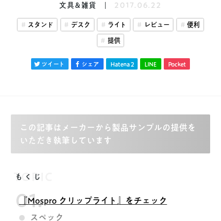
文具&雑貨
2017.06.22
スタンド
デスク
ライト
レビュー
便利
提供
ツイート
シェア
Hatena
2
LINE
Pocket
この記事はメーカーから製品サンプルの提供を
いただき執筆しています
TOPIC
もくじ
『Mospro クリップライト』をチェック
スペック