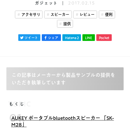
ガジェット
2017.02.15
アクセサリ
スピーカー
レビュー
便利
提供
ツイート
シェア
Hatena
2
LINE
Pocket
この記事はメーカーから製品サンプルの提供を
いただき執筆しています
TOPIC
もくじ
AUKEY ポータブルbluetoothスピーカー 「SK-
M28」