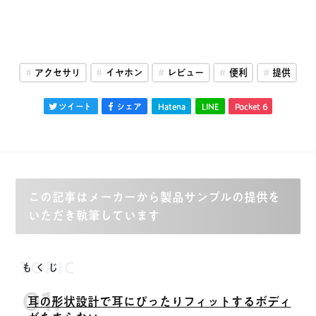
アクセサリ
イヤホン
レビュー
便利
提供
ツイート
シェア
Hatena
LINE
Pocket
6
この記事はメーカーから製品サンプルの提供を
いただき執筆しています
TOPIC
もくじ
耳の形状設計で耳にぴったりフィットするボディ