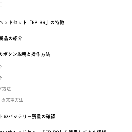
C
ヘッドセット「EP-B9」の特徴
属品の紹介
9」のボタン説明と操作方法
合
合
グ方法
9」の充電方法
トのバッテリー残量の確認