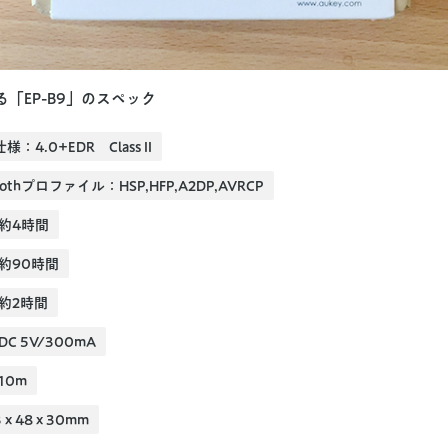
「EP-B9」のスペック
仕様：4.0+EDR Class II
oothプロファイル：HSP,HFP,A2DP,AVRCP
約4時間
約90時間
約2時間
C 5V/300mA
10m
 48 x 30mm