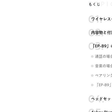
TOPI
もくじ
ワイヤレス
内容物と付
「EP-B
通話の場
音楽の場
ペアリン
「EP-B
ヘッドセッ