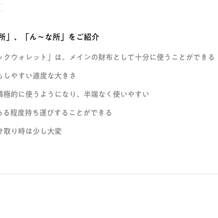
C
所」、「ん〜な所」をご紹介
ックウォレット」は、メインの財布として十分に使うことができる
もしやすい適度な大きさ
積極的に使うようになり、半端なく使いやすい
ある程度持ち運びすることができる
け取り時は少し大変