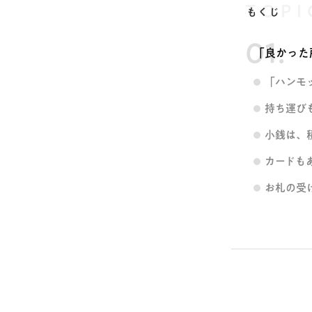
TOPI
もくじ
「良かった
「ハンモ
持ち運び
小銭は、
カードも
お札の受