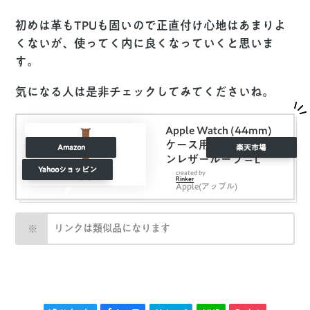
初めは革もTPUも固いので正直付け心地はあまりよ
くないが、使ってく内に良くなっていくと思いま
す。
気になる人は是非チェックしてみてくださいね。
Apple Watch (44mm)
ケース用サドルブラウ
Amazon
楽天市場
ンレザーループ – L
Yahooショッピン
created by
Rinker
Apple(アップル)
グ
リンクは類似品になります