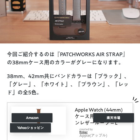
今回ご紹介するのは『PATCHWORKS AIR STRAP』
の38mmケース用のカラーがグレーになります。
38mm、42mm共にバンドカラーは「ブラック」、
「グレー」、「ホワイト」、「ブラウン」、「レッ
ド」の全5色。
Apple Watch (44mm)
ケース用サドルブラウ
Amazon
楽天市場
ンレザーループ – L
Yahooショッピン
created by
Rinker
Apple(アップル)
グ