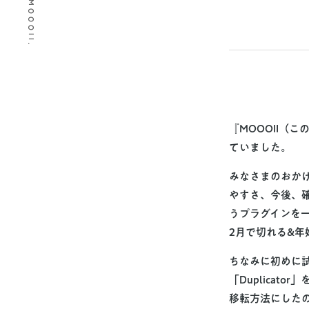
© 2026 MOOOII.
『MOOOII（
ていました。
みなさまのおか
やすさ
、今後、
うプラグインを
2月で切れる&
ちなみに初めに試
「Duplica
移転方法にした