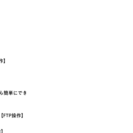
作】
から簡単にでき
【FTP操作】
作】