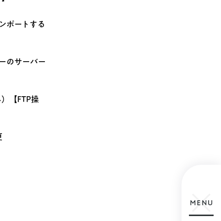
インポートする
バーのサーバー
み）【FTP操
更
MENU