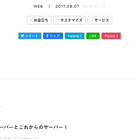
WEB
2017.08.07
2016.01.19
お役立ち
カスタマイズ
サービス
ツイート
シェア
Hatena
2
LINE
Pocket
2
C
ーバーとこれからのサーバー！