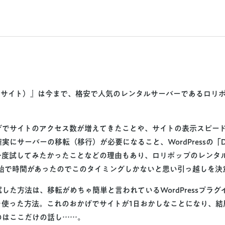
このサイト）』は今まで、格安で人気のレンタルサーバーである
ロリ
げでサイトの
アクセス数が増えてきた
ことや、
サイトの表示スピー
確実に
サーバーの移転（移行）が必要になる
こと、WordPressの「
D
一度試してみたかったことなどの理由もあり、ロリポップのレンタ
年始で時間があったのでこのタイミングしかないと思い引っ越しを決
した方法は、移転がめちゃ簡単と言われているWordPressプラグ
tor」を使った方法。これのおかげでサイトが1日おかしなことになり、
のはここだけの話し……。