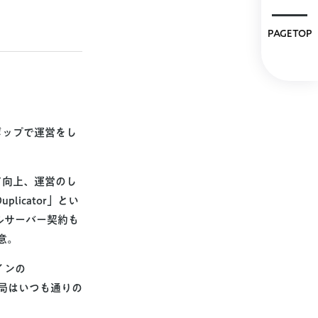
PAGETOP
ポップ
で運営をし
ド向上
、
運営のし
uplicator
」とい
ルサーバー契約も
意。
インの
結局はいつも通りの