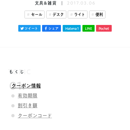
文具&雑貨
2017.03.06
セール
デスク
ライト
便利
ツイート
シェア
Hatena
1
LINE
Pocket
TOPIC
もくじ
クーポン情報
有効期限
割引き額
クーポンコード