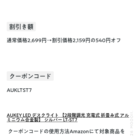
割引き額
通常価格2,699円→割引価格
2,159円の540円オフ
クーポンコード
AUKLTST7
© 2026 MOOOII.
AUKEY LED デスクライト 【2段階調光 充電式 折畳み式 アル
ミニウム合金製】 シルバー LT-ST7
クーポンコードの使用方法
Amazonにて対象商品を