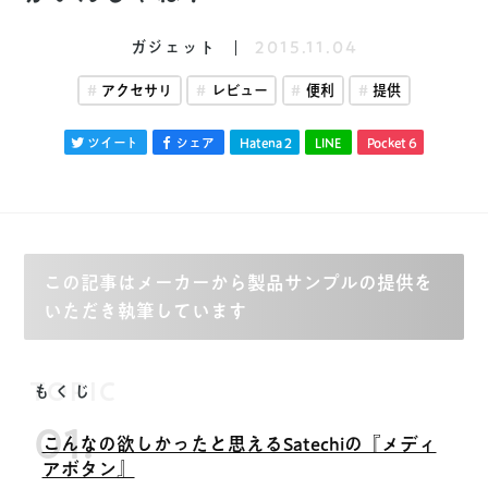
ガジェット
2015.11.04
アクセサリ
レビュー
便利
提供
ツイート
シェア
Hatena
2
LINE
Pocket
6
この記事はメーカーから製品サンプルの提供を
いただき執筆しています
TOPIC
もくじ
こんなの欲しかったと思えるSatechiの『メディ
アボタン』