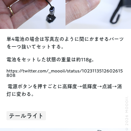
単4電池の場合は写真左のように間にかませるパーツ
を一つ抜いてセットする。
電池をセットした状態の重量は約118g。
https://twitter.com/_moooii/status/1023113512602615
808
電源ボタンを押すごとに高輝度→低輝度→点滅→消
灯に変わる。
© 2026 MOOOII.
テールライト