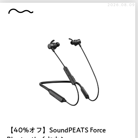
2026.08.09
【40%オフ】SoundPEATS Force