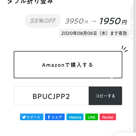
タブル折り畳み
© 2026 MOOOII.
1950
3950
55%OFF
円
円
2020年08月06日（木）まで有効
Amazonで購入する
BPUCJPP2
コピーする
ツイート
シェア
Hatena
LINE
Pocket