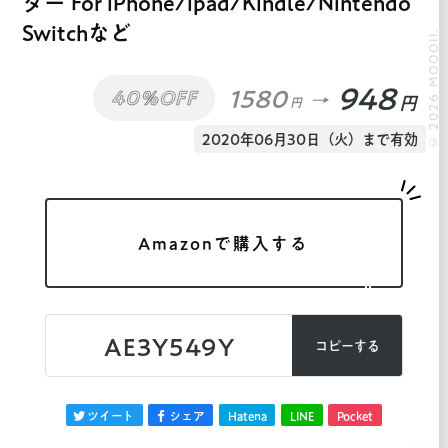
ダー For iPhone/ipad/Kindle/Nintendo
Switchなど
© 2026 MOOOII.
948
1580
40%OFF
円
円
2020年06月30日（火）まで有効
Amazonで購入する
AE3Y549Y
コピーする
ツイート
シェア
Hatena
LINE
Pocket