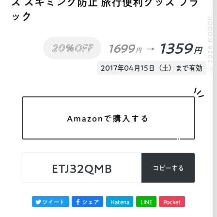
ス スキミング防止 旅行便利グッズ ブラ
ック
© 2026 MOOOII.
1359
1699
20%OFF
円
円
2017年04月15日（土）まで有効
Amazonで購入する
ETJ32QMB
コピーする
ツイート
シェア
Hatena
LINE
Pocket