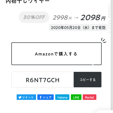
内物干しワイヤー
© 2026 MOOOII.
2098
2998
30%OFF
円
円
2020年05月20日（水）まで有効
Amazonで購入する
R6NT7GCH
コピーする
ツイート
シェア
Hatena
LINE
Pocket