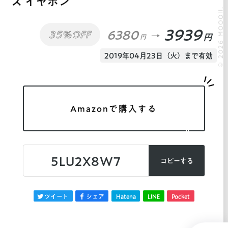
ス イヤホン
© 2026 MOOOII.
3939
6380
35%OFF
円
円
2019年04月23日（火）まで有効
Amazonで購入する
5LU2X8W7
コピーする
ツイート
シェア
Hatena
LINE
Pocket