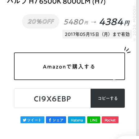
バルブ H7 6500K 8000LM (H7)
© 2026 MOOOII.
4384
5480
20%OFF
円
円
2017年05月15日（月）まで有効
Amazonで購入する
CI9X6EBP
コピーする
ツイート
シェア
Hatena
LINE
Pocket