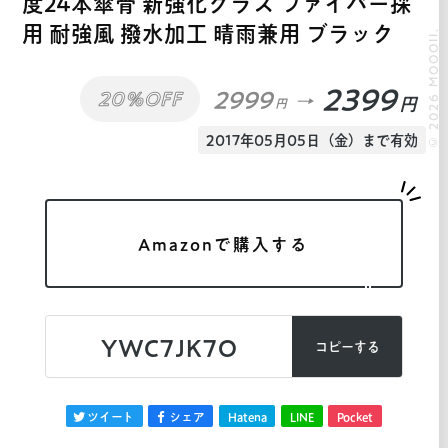
度24本傘骨 新強化グラス ファイバー採
用 耐強風 撥水加工 晴雨兼用 ブラック
© 2026 MOOOII.
2399
2999
20%OFF
円
円
2017年05月05日（金）まで有効
Amazonで購入する
YWC7JK7O
コピーする
ツイート
シェア
Hatena
LINE
Pocket