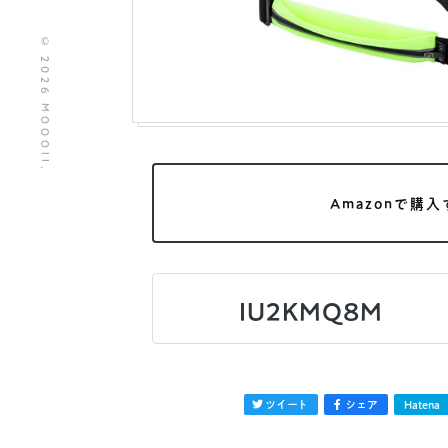
© 2026 MOOOII.
Amazonで購入
IU2KMQ8M
ツイート
シェア
Hatena