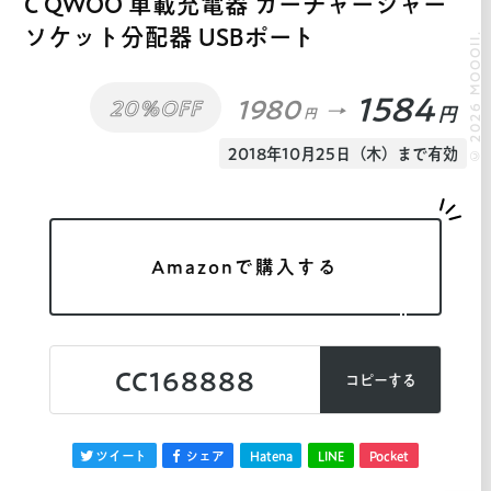
C QWOO 車載充電器 カーチャージャー
ソケット分配器 USBポート
© 2026 MOOOII.
1584
1980
20%OFF
円
円
2018年10月25日（木）まで有効
Amazonで購入する
CC168888
コピーする
ツイート
シェア
Hatena
LINE
Pocket