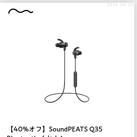
2026.08.06
【40%オフ】SoundPEATS Q35