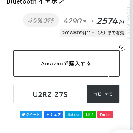
Bluetooth イヤホン
© 2026 MOOOII.
2574
4290
40%OFF
円
円
2018年09月11日（火）まで有効
Amazonで購入する
U2RZIZ7S
コピーする
ツイート
シェア
Hatena
LINE
Pocket