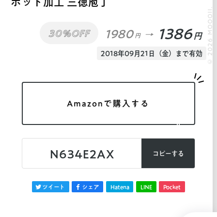
ポット加工 三徳庖丁
© 2026 MOOOII.
1386
1980
30%OFF
円
円
2018年09月21日（金）まで有効
Amazonで購入する
N634E2AX
コピーする
ツイート
シェア
Hatena
LINE
Pocket