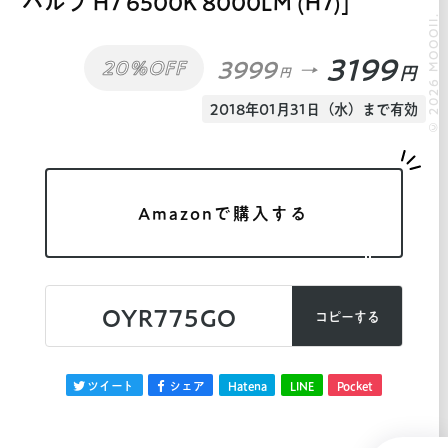
バルブ H7 6500K 8000LM (H7)]
© 2026 MOOOII.
3199
3999
20%OFF
円
円
2018年01月31日（水）まで有効
Amazonで購入する
OYR775GO
コピーする
ツイート
シェア
Hatena
LINE
Pocket