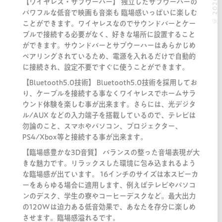
【ワイヤレス・サブウーハー】 独立したサブウーハーの
パワフルな低音で映画も音楽も 臨場感いっぱいに楽しむ
ことができます。ワイヤレスなのでサウンドバーとケー
ブルで接続する必要がなく、好きな場所に設置すること
ができます。サウンドバーとサブウーハーはあらかじめ
ペアリングされているため、電源を入れるだけで自動的
に接続され、設定不要ですぐに使うことができます。
【Bluetooth5.0技術】 Bluetooth5.0技術を採用してお
り、ケーブルを接続する事なくワイヤレスでホームサラ
ウンド体験を楽しむ事が出来ます。さらには、光デジタ
ル/AUX などの入力端子を搭載しているので、テレビは
勿論のこと、スマホやパソコン、プロジェクター、
PS4/Xbox等と接続する事が出来ます。
【臨場感豊かな3D音質】 バランスの整った音場表現が大
きな魅力です。リラックスした環境に包み込まれるよう
な臨場感が出ています。 16インチのサイズは本スピーカ
ーをあらゆる場合に適用します、例えばテレビやパソコ
ンのデスク、学生の寮やコーヒーデスクなど。最大出力
の120Wは迫力ある低音効果で、あなたを存分に楽しめ
させます。臨場感溢れるです。