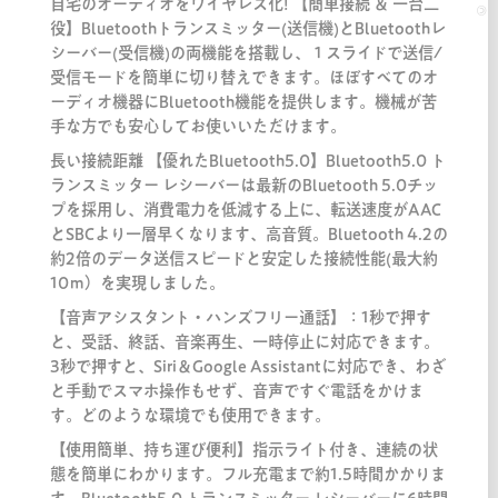
自宅のオーディオをワイヤレス化! 【簡単接続 ＆ 一台二
役】Bluetoothトランスミッター(送信機)とBluetoothレ
シーバー(受信機)の両機能を搭載し、１スライドで送信/
受信モードを簡単に切り替えできます。ほぼすべてのオ
ーディオ機器にBluetooth機能を提供します。機械が苦
手な方でも安心してお使いいただけます。
長い接続距離 【優れたBluetooth5.0】Bluetooth5.0 ト
ランスミッター レシーバーは最新のBluetooth 5.0チッ
プを採用し、消費電力を低減する上に、転送速度がAAC
とSBCより一層早くなります、高音質。Bluetooth 4.2の
約2倍のデータ送信スピードと安定した接続性能(最大約
10ｍ）を実現しました。
【音声アシスタント・ハンズフリー通話】：1秒で押す
と、受話、終話、音楽再生、一時停止に対応できます。
3秒で押すと、Siri＆Google Assistantに対応でき、わざ
と手動でスマホ操作もせず、音声ですぐ電話をかけま
す。どのような環境でも使用できます。
【使用簡単、持ち運び便利】指示ライト付き、連続の状
態を簡単にわかります。フル充電まで約1.5時間かかりま