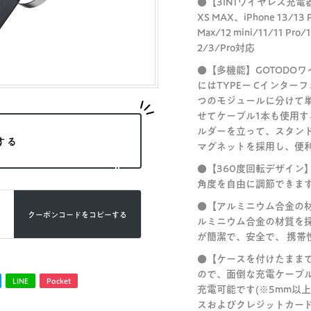
●【3IN1ワイヤレス充電器】i
XS MAX、iPhone 13/13 Pr
Max/12 mini/11/11 Pro/
2/3/Pro対応
●【多機能】GOTODO
にはTYPEー Cインタ
つのモジュールに分けて
せてケーブル1本も使用
ルダーを立って、スタン
する
マグネットを採用し、便
●【360度回転デザイン】
角度を自由に調節できま
●【アルミニウム合金の材
クーポンコードを
コピーする
ルミニウム合金の材質を
が簡潔で、安全で、 携帯
●【ケースを付けたまま
ので、面倒な充電ケーブ
LINE
Pocket
充電可能です(※5mm以
スおよびクレジットカー