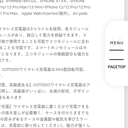
Phone8/8PLUS、IPHONE X/XR、IPHONE
o/13 Pro Max/13 Mini/iPhone 12/12 Pro/12 Pro
11 Pro Max、Apple Watch(series1除外)、Air pods
ワイヤレス充電器は3つコイルを採用、各モジュール
ーフェースがあり、独立して電力を供給できます。３
単独で使用することも可能で３つモジュールに合わ
MENU
することも可能です。スマートホンモジュールはホ
ドになります。三つモジュールの接続部分も強力な
利です。
PAGETOP
 GOTODOワイヤレス充電器は360度回転可能、
す。
質、高級感ある】GOTODOワイヤレス充電器はア
採用し、高級感がいっぱい。水滴の形状、デザイン
性もあります
で充電】ワイヤレス充電器に置くだけで充電できる
ルの抜き差しが必要無く、ケースを付けたままでも
上の厚みがあるケースや金属製や磁気を帯びたケー
ドは、充電前に取り外してください)。磁力が強くし