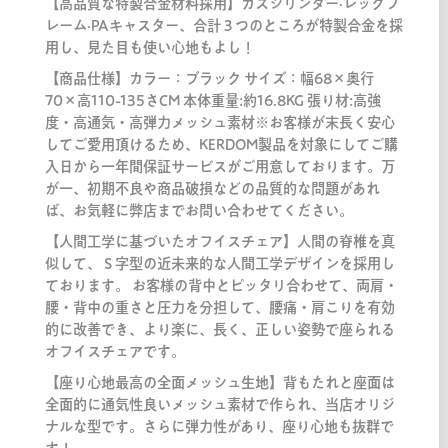
【高品質な特製合金材料採用】ガスシリンダー·レッグフ
レーム·PAキャスター、合計３つのところが特製合金を採
用し、見た目も使い心地もよし！
【商品仕様】カラー：ブラック サイズ：幅68×奥行
70×高110-135さCM 本体重量:約16.8KG 張り材:高強
度・高通気・高弾力メッシュ素材※お客様が末長く安心
してご愛用頂けるため、KERDOM製品を対象にしてご購
入日から一年間保証サービスがご用意しております。万
が一、初期不良や商品破損などの品質的な問題があれ
ば、お気軽に弊店までお問い合わせてください。
【人間工学に基づいたオフイスチェア】人間の脊椎を真
似して、Ｓ字型の近未来的な人間工学デザインを採用し
ております。 お客様の背中とピッタリ合わせて、両肩・
腰・背中の重さと圧力を分担して、腰痛・肩こりを有効
的に改善でき、より楽に、長く、正しい姿勢で座られる
オフイスチェアです。
【座り心地最高の全面メッシュ生地】背もたれと座面は
全面的に通気性良いメッシュ素材で作られ、当店オリジ
ナルな型です。さらに弾力性があり、座り心地も抜群で