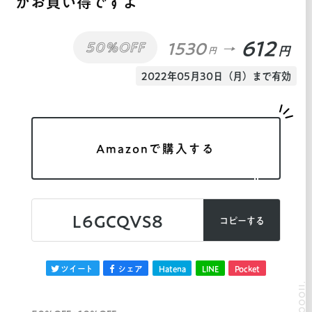
がお買い得ですよ
612
1530
50%OFF
円
円
2022年05月30日（月）まで有効
Amazonで購入する
L6GCQVS8
コピーする
ツイート
シェア
Hatena
LINE
Pocket