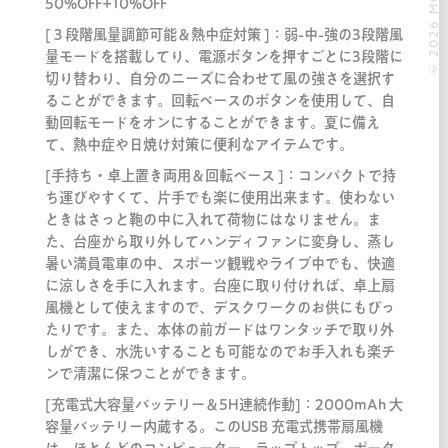
© 2026 MOOOII.
50%OFF+10%OFF
[３段階風量調節可能＆熱中症対策 ]：弱-中-強の3段階風
量モードを搭載してり、電源ボタンを押すごとに3段階に
切り替わり、自分のニーズに合わせて風の強さを選択す
ることができます。回転ベースのボタンを使用して、自
動回転モードをオンにすることができます。夏に備え
て、熱中症や日焼け対策に便利なアイテムです。
[手持ち・卓上置き両用＆回転ベース ]：コンパクトで持
ち運びやすくて、片手でも楽に使用出来ます。使わない
ときはさっと鞄の中に入れて荷物にはなりません。ま
た、台座から取り外してハンディファンに変身し、蒸し
暑い満員電車の中、スポーツ観戦やライブ中でも、快適
に涼しさを手に入れます。台座に取り付ければ、卓上扇
風機として使えますので、デスクワークのお供にもぴっ
たりです。また、本体の前ガードはワンタッチで取り外
しができ、水洗いすることも可能なのでお手入れも楽チ
ンで清潔に保つことができます。
[充電式大容量バッテリー＆5H連続作動]：2000mAh 大
容量バッテリー内蔵する。このUSB 充電式携帯扇風機