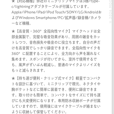
© 2026 MOOOII.
★【対応機種】弊社のミニクリップマイクは3極/type-
c/lightningアダプタケーブルが付属しています。
Apple/iPhone/iPad/iPod Touch/SONY/LG/Androidお
よびWindows Smartphone/PC/拡声器/録音機/カメラ
ーなど機種。
★【高音質・360°全指向性マイク】マイクヘッドは全
部金属製で、完璧な吸音効果があり、周囲の雑音をカッ
トしつつ、音色損失や吸音のに役立ちます。自分の声だ
けを高音質でしっかり録音できます。全指向性マイクを
360°に配置することにより、全方向から声を漏れなく
集めます。スポンジが付いてから、室外で使用するで
も、風声がずいぶん軽減し、普通のマイクよりノイズを
もっと減らされます。
★【持ち運び便利・クリップ式マイク】軽量でコンパク
トな設計に基づいて、ミニクリップで襟元、ネクタイや
胸ポケットなどに簡単に装着でき、便利に録音できま
す。取り付けも簡単で、コンパクトなサイズにて持ち運
びにも大変便利になります。専用防水収納ポーチが付属
していますので、使用後にはマイクケーブルが絡まない
ように収納して保管してください。