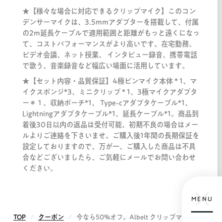
★【様々な場合に対応できるクリップマイク】このコン
デンサーマイクは、3.5mmアダプターを搭載して、付属
の2m延長ケーブルで適用範囲と距離がもっと遠くになっ
て、コストパフォーマンスがより高いです。在宅勤務、
ビデオ会議、ネット授業、 インタビュー録音、携帯電話
で歌う、音楽録音など幅広い場面に活用しています。
★【セット内容・品質保証】4極ピンマイク本体 * 1、マ
イクスポンジ*3、ミニクリップ * 1、3極マイクアダプタ
ー＊１、収納ポーチ*1、 Type-cアダプタケーブル*1、
Lightningアダプタケーブル*1、延長ケーブル*1。商品到
着後30日以内の返品は受付可能、初期不良の場合はメー
ルよりご連絡を下さいませ。ご購入後1年間の長期保証を
設定しておりますので、万が一、ご購入した商品は不具
合などございましたら、ご気軽にメールでお問い合わせ
ください。
MENU
TOP
クーポン
今なら50%オフ。Albelt クリップマイク コン