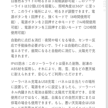
白昼色＆ライトの明るさは３段階調節可能：このソーラ
ーライトは32個LEDを搭載し、照明角度は360°に至っ
て、このライト場所により、明るさが調整できます。電
源ボタンをⅠ回押すと、強くモードで（8時間使用可
能）、電源ボタンを２回押すと中モードで（14時間使用
可能）、電源ボタンを三回押すと弱いモードで（20時間
使用可能）
自動的に点灯＆消灯：夜間や暗くなる場合、センサー反
応で手動操作必要がないで、ライトは自動的に点灯し、
省エネです。昼間になると自動的に消灯し、太陽光で充
電されます。
IP65防水：このソーラーライトは優れた耐熱、耐凍の
ABS材を採用し、それにより、雨、雪、雹などの悪天候
に耐えられます、安心してご利用いただけます。
ソーラパネル充電＆USB充電：パネルは日当たりの場所
に設置して、電源をオンに設定しましたら、ソーラーパ
ネル内臓された電池は昼間に太陽光で充電ができ、日常
使用だけではなく、地震、台風などの自然災害にまたは
停電の場合も使用できます。もし、悪い天気場合はUSB