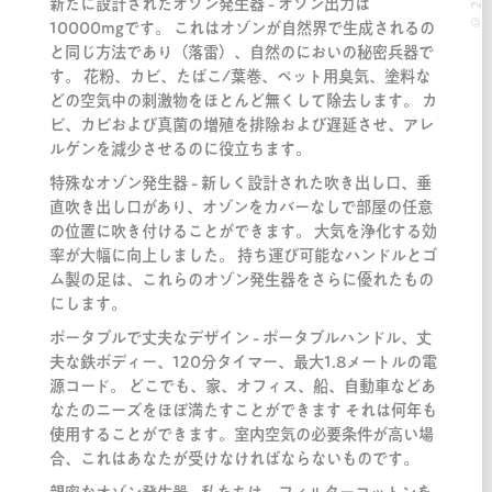
新たに設計されたオゾン発生器 - オゾン出力は
10000mgです。 これはオゾンが自然界で生成されるの
と同じ方法であり（落雷）、自然のにおいの秘密兵器で
す。 花粉、カビ、たばこ/葉巻、ペット用臭気、塗料な
どの空気中の刺激物をほとんど無くして除去します。 カ
ビ、カビおよび真菌の増殖を排除および遅延させ、アレ
ルゲンを減少させるのに役立ちます。
特殊なオゾン発生器 - 新しく設計された吹き出し口、垂
直吹き出し口があり、オゾンをカバーなしで部屋の任意
の位置に吹き付けることができます。 大気を浄化する効
率が大幅に向上しました。 持ち運び可能なハンドルとゴ
ム製の足は、これらのオゾン発生器をさらに優れたもの
にします。
ポータブルで丈夫なデザイン - ポータブルハンドル、丈
夫な鉄ボディー、120分タイマー、最大1.8メートルの電
源コード。 どこでも、家、オフィス、船、自動車などあ
なたのニーズをほぼ満たすことができます それは何年も
使用することができます。室内空気の必要条件が高い場
合、これはあなたが受けなければならないものです。