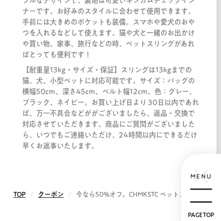
プルなデザインで、裏地は可愛いギンガムチェックイン
ナーです。お好みのスタイルに合わせて使用できます。
手前には大きめのポケットも装備。スマホや愛犬のおや
つを入れるなどして使えます。猫や犬と一緒のお出かけ
や買い物、家事、旅行などの時、ペットスリングがあれ
ばとっても便利です！
【耐重量13kg・サイズ・保証】スリングは13kgまでの
猫、犬、小型ペットに対応可能です。サイズ：バッグの
横幅50cm、深さ45cm、ベルト幅12cm。色：グレー、
ブラック、ネイビー。お買い上げ日より 30日以内であれ
ば、万一不具合などががございましたら、返品・交換で
対応させていただきます。商品にご質問がございました
ら、いつでもご連絡いただけ、24時間以内にできるだけ
早くお返事いたします。
MENU
TOP
クーポン
今なら50%オフ。CHMKSTC ペットスリングが
PAGETOP