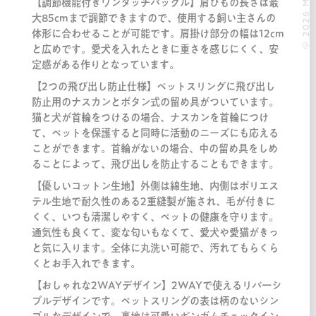
© 2026 MOOOII.
【調節機能付きワンタッチバックル】肩ひもの長さは最
大85cmまで調節できますので、使用する飼い主さんの
体形に合わせることが可能です。肩掛け部分の幅は12cm
と広めです。愛犬を入れたときに重さを感じにくく、安
定感がある作りとなっています。
【2つの飛び出し防止仕様】ペットスリングに飛び出し
防止用のナスカンとボタン式の留め具がついています。
猫と犬が首輪をつけるの場合、ナスカンを首輪につけ
て、ペットを保護すると同時に活動のニーズにも応える
ことができます。首輪がないの場合、中の留め具をしめ
ることによって、飛び出しを防止することもできます。
【優しいコットン生地】外側は綿生地、内側はポリエス
テル生地で耐久性のある2重縫製が施され、毛が付きに
くく、いつも清潔しやすく、ペットの健康を守ります。
通気性も良くて、変な匂いもなくて、愛犬や愛猫がきっ
と気に入ります。全体に丸洗い可能で、汚れてもらくら
くとお手入れできます。
【おしゃれな2WAYデザイン】2WAYで使えるリバ一シ
ブルデザインです。ペットスリングの表は柄のないシン