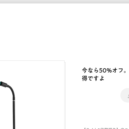
今なら50%オフ。M
得ですよ