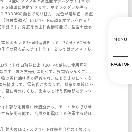
スペース型のシンプルで高性能なデスクライトのボ
イトを簡単に使用できます。ボダンをダブル押し
000-7000Kの順番で切り替え、光色が電球色―自然
【無段階調光】LEDライトの調光ボダンを回るだ
整可能です。角度を自由に調節可能で、勉強や仕事
MENU
電源ボダンを3~4回連続押して、30分～60分タ
お子様の寝る前のナイトライトとしてはオススメし
PAGETOP
EDライトは白熱球により20~40倍以上使用可能
寿命です。また蛍光灯に比べて、多重影がなくて、
。物の劣化焼け等も軽減され、虫も集まりにくくな
50%軽減して、電気代が少なくて、財布や環境にや
で、目に疲れにくし、集中して行う長時間なテレワ
す・
ライト部分を特別に構造設計し、アームから取り除
しても使用可能で、台風や地震による停電する時は
】弊店のLEDデスクライトは弊社自社の工場より