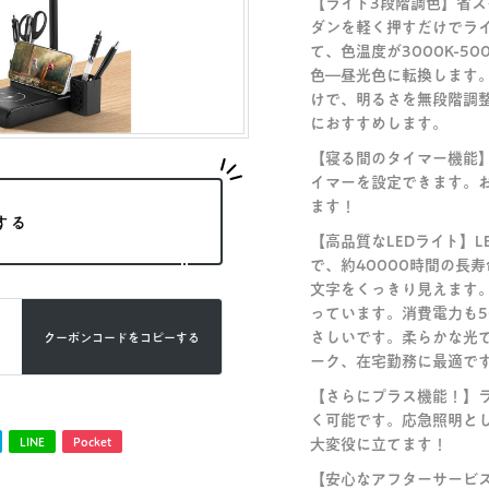
【ライト3段階調色】省
ダンを軽く押すだけでラ
て、色温度が3000K-5
色―昼光色に転換します。
けで、明るさを無段階調
におすすめします。
【寝る間のタイマー機能】
イマーを設定できます。
ます！
する
【高品質なLEDライト】L
で、約40000時間の長
文字をくっきり見えます
っています。消費電力も
さしいです。柔らかな光
クーポンコードを
コピーする
ーク、在宅勤務に最適で
【さらにプラス機能！】
く可能です。応急照明と
LINE
Pocket
大変役に立てます！
【安心なアフターサービス